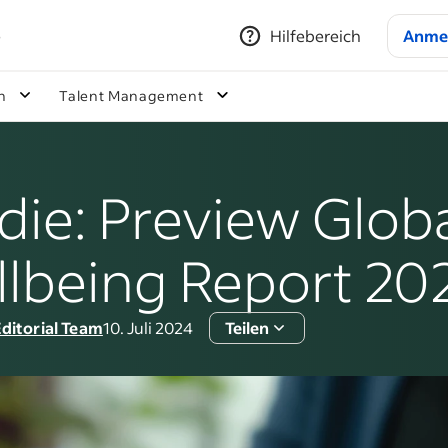
e
Hilfebereich
Anme
n
Talent Management
die: Preview Glob
lbeing Report 20
ditorial Team
10. Juli 2024
Teilen