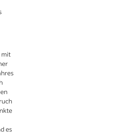
s
 mit
ner
ahres
h
den
bruch
nkte
nd es