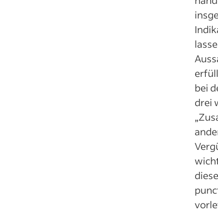
hande
insge
Indik
lasse
Aussa
erfül
bei d
drei 
„Zus
ander
Vergü
wicht
diese
punc
vorle