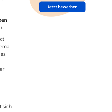
Jetzt bewerben
ben
n.
ct
hema
des
er
t sich