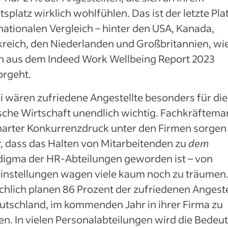
tsplatz wirklich wohlfühlen. Das ist der letzte Pla
nationalen Vergleich – hinter den USA, Kanada,
kreich, den Niederlanden und Großbritannien, wi
n aus dem Indeed Work Wellbeing Report 2023
orgeht.
 wären zufriedene Angestellte besonders für die
sche Wirtschaft unendlich wichtig. Fachkräftema
harter Konkurrenzdruck unter den Firmen sorgen
, dass das Halten von Mitarbeitenden zu
dem
digma der HR-Abteilungen geworden ist – von
instellungen wagen viele kaum noch zu träumen
chlich planen 86 Prozent der zufriedenen Angeste
utschland, im kommenden Jahr in ihrer Firma zu
en. In vielen Personalabteilungen wird die Bedeu