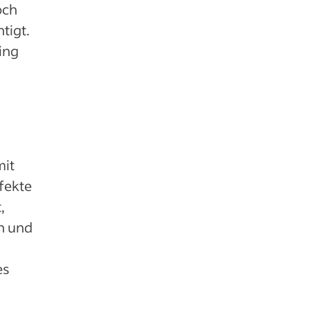
och
tigt.
ing
mit
fekte
,
n und
es