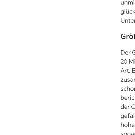
unmit
glück
Unte
Größ
Der G
20 Mi
Art. 
zusam
scho
beric
der 
gefal
hohen
sogar