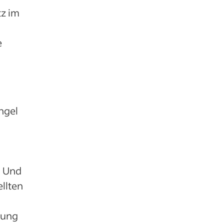
tz im
e
ngel
. Und
llten
tung