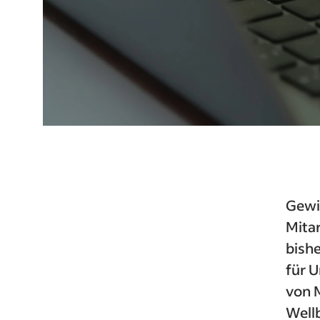
Gewi
Mita
bishe
für 
von 
Well