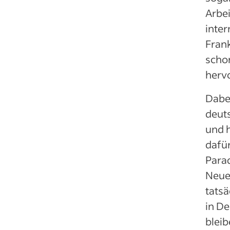
Arbei
inter
Fran
scho
herv
Dabei
deut
und 
dafür
Para
Neue
tatsä
in De
bleib