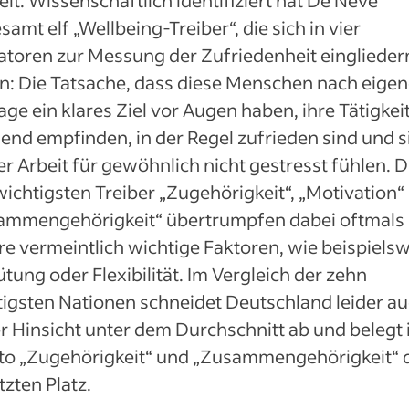
lt. Wissenschaftlich identifiziert hat De Neve
samt elf „Wellbeing-Treiber“, die sich in vier
atoren zur Messung der Zufriedenheit einglieder
n: Die Tatsache, dass diese Menschen nach eigen
ge ein klares Ziel vor Augen haben, ihre Tätigkeit
lend empfinden, in der Regel zufrieden sind und s
er Arbeit für gewöhnlich nicht gestresst fühlen. D
wichtigsten Treiber „Zugehörigkeit“, „Motivation“
ammengehörigkeit“ übertrumpfen dabei oftmals
e vermeintlich wichtige Faktoren, wie beispiels
tung oder Flexibilität. Im Vergleich der zehn
igsten Nationen schneidet Deutschland leider au
r Hinsicht unter dem Durchschnitt ab und belegt 
to „Zugehörigkeit“ und „Zusammengehörigkeit“ 
tzten Platz.