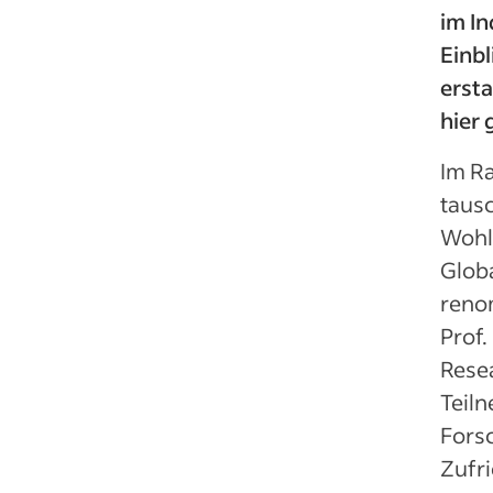
im I
Einbl
erst
hier
Im R
taus
Wohl
Glob
reno
Prof.
Resea
Teil
Fors
Zufri