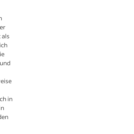
n
er
 als
ich
ie
 und
weise
ch in
in
den