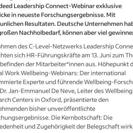
ndeed Leadership Connect-Webinar exklusive
icke in neueste Forschungsergebnisse. Mit
aunlichen Resultaten. Deutsche Unternehmen ha
 großen Nachholbedarf, können aber viel gewinne
ahmen des C-Level-Netzwerks Leadership Conne
chten sich HR-Führungskräfte am 13. Juni zum T
befinden der Mitarbeiter*innen aus. Höhepunkt 
al Work Wellbeing-Webinars: Der international
mmierte Experte und führende Wellbeing-Forsch
 Dr. Jan-Emmanuel De Neve, Leiter des Wellbeing
rch Centers in Oxford, präsentierte den
nehmenden bisher unveröffentlichte
chungsergebnisse. Die Kernbotschaft: Die
edenheit und Zugehörigkeit der Belegschaft wirk