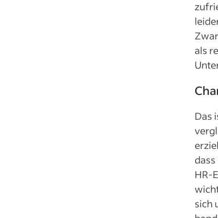
zufr
leide
Zwar
als r
Unte
Cha
Das 
vergl
erzie
dass
HR-Ex
wicht
sich