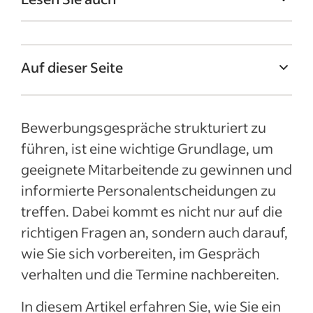
Auf dieser Seite
Bewerbungsgespräch führen: Das
Wichtigste in Kürze
Bewerbungsgespräche strukturiert zu
So bereiten Sie ein Bewerbungsgespräch
führen, ist eine wichtige Grundlage, um
vor
geeignete Mitarbeitende zu gewinnen und
informierte Personalentscheidungen zu
Bewerbungsgespräch führen in sieben
Schritten
treffen. Dabei kommt es nicht nur auf die
richtigen Fragen an, sondern auch darauf,
Beispielfragen für Bewerbungsgespräche
wie Sie sich vorbereiten, im Gespräch
Nachbereitung des Bewerbungsgesprächs
verhalten und die Termine nachbereiten.
Bewerbungsgespräch als Teil einer guten
Candidate Experience
In diesem Artikel erfahren Sie, wie Sie ein