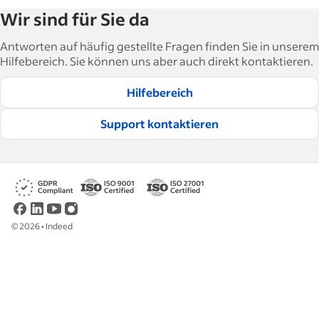
Die Arbeitgeber-Ressourcenbibliothek von
Wir sind für Sie da
Indeed unterstützt Unternehmen beim Recruiting
und bei der Verwaltung ihrer Mitarbeiter*innen. In
Antworten auf häufig gestellte Fragen finden Sie in unserem
über 15.000 Artikeln in 6 Sprachen bieten wir
Hilfebereich. Sie können uns aber auch direkt kontaktieren.
Strategieratschläge, Anleitungen und Best
Hilfebereich
Practices, um Unternehmen beim Recruiting und
der Bindung passender Mitarbeiter*innen zu
Support kontaktieren
unterstützen.
Redaktionelle Richtlinien lesen
©
2026
•
Indeed