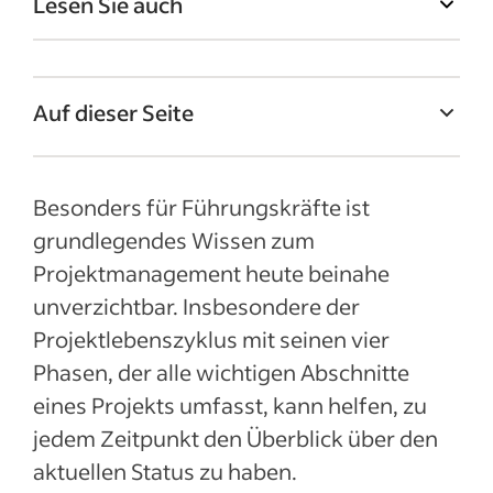
Lesen Sie auch
Auf dieser Seite
Was ist der Projektlebenszyklus?
Besonders für Führungskräfte ist
Das 4-Phasen-Modell
grundlegendes Wissen zum
Die 4 Phasen eines Projekts im Detail
Projektmanagement heute beinahe
Vorteile des Projektlebenszyklus für das
unverzichtbar. Insbesondere der
Projektmanagement
Projektlebenszyklus mit seinen vier
Weitere Projektarten und Standards
Phasen, der alle wichtigen Abschnitte
Aktuelle Artikel
eines Projekts umfasst, kann helfen, zu
jedem Zeitpunkt den Überblick über den
Mehr anzeigen
aktuellen Status zu haben.