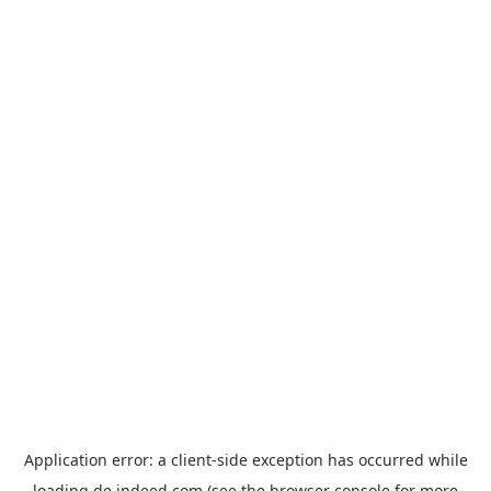
Application error: a
client
-side exception has occurred while
loading
de.indeed.com
(see the
browser console
for more