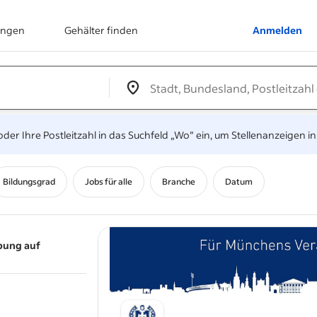
ungen
Gehälter finden
Anmelden
Edit location input box label
&nbsp;
oder Ihre Postleitzahl in das Suchfeld „Wo” ein, um Stellenanzeigen in
Bildungsgrad
Jobs für alle
Branche
Datum
bung auf