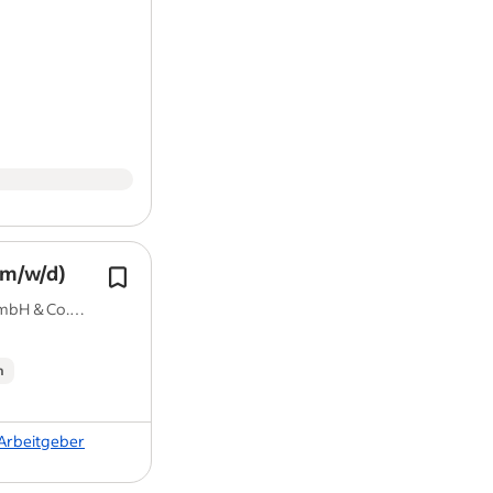
Arbeitsort: Vor Ort
Diesen Job melden
Informationen
(m/w/d)
Dann lassen Sie uns Ihre Bewerbung j
Mail an Bewerbung@marburger.de
bH & Co.
oder klicken Sie bei Indeed auf den B
"Schnellbewerbung".
n
 Arbeitgeber