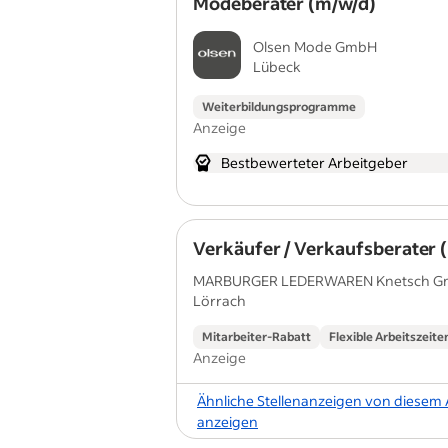
Modeberater (m/w/d)
Olsen Mode GmbH
Lübeck
Weiterbildungsprogramme
Anzeige
Bestbewerteter Arbeitgeber
Verkäufer / Verkaufsberater 
MARBURGER LEDERWAREN Knetsch Gm
Lörrach
KG
Mitarbeiter-Rabatt
Flexible Arbeitszeite
Anzeige
Ähnliche Stellenanzeigen von diesem
anzeigen