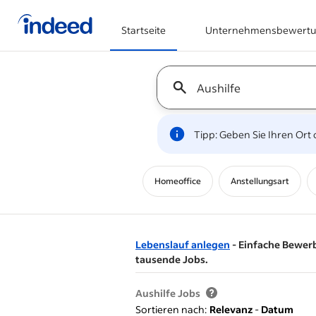
Startseite
Unternehmensbewert
Beginn des Hauptinhalts
Keyword : all jobs
Tipp: Geben Sie Ihren Ort 
Homeoffice
Anstellungsart
Lebenslauf anlegen
- Einfache Bewer
tausende Jobs.
&nbsp;
Aushilfe Jobs
Sortieren nach:
Relevanz
-
Datum