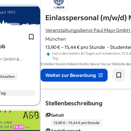
Du bist freundlich, kundenorientiert
Einlasspersonal (m/w/d) 
Freude am Umgang mit Menschen.
Wie gut sind Deine Englischkenntnis
Veranstaltungsdienst Paul Mayr GmbH 
Dann bist Du bei VD Mayr genau richt
München
job
13,90 € – 15,44 € pro Stunde
-
Studenten
Hat in den letzten 30 Tagen auf mindestens 75 %
Tag.
ayr GmbH &
Erstellen Sie ein Indeed-Konto, bevor Sie zur Website 
Weiter zur Bewerbung
eitszeiten
Tag
Stellenbeschreibung
Gehalt
Daher wählst du deine Einsatztage in
13,90 € – 15,44 € pro Stunde
App selbst aus.
Anstellungsart