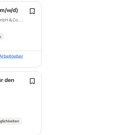
(m/w/d)
Dann lassen Sie uns Ihre Bewerbung j
Mail an Bewerbung@marburger.de
bH & Co.
oder klicken Sie bei Indeed auf den B
"Schnellbewerbung".
n
 Arbeitgeber
ür den
Wir arbeiten gemeinsam jeden Tag d
Gastfreundschaft in all ihren Facette
und zu vermitteln.
Ausgebildete/r Restaurant- oder
Hotelfachfrau/mann…
glichkeiten