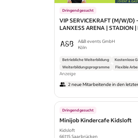
Dringend gesucht
VIP SERVICEKRAFT (M/W/D) 
LANXESS ARENA | STADION | 
KONZERTE
A&B events GmbH
Köln
Betriebliche Weiterbildung
Kostenlose 
Weiterbildungsprogramme
Flexible Arbe
Anzeige
2 neue Mitarbeitende in den letzt
Dringend gesucht
Minijob Kindercafe Kidsloft
Kidsloft
66115 Saarbrücken