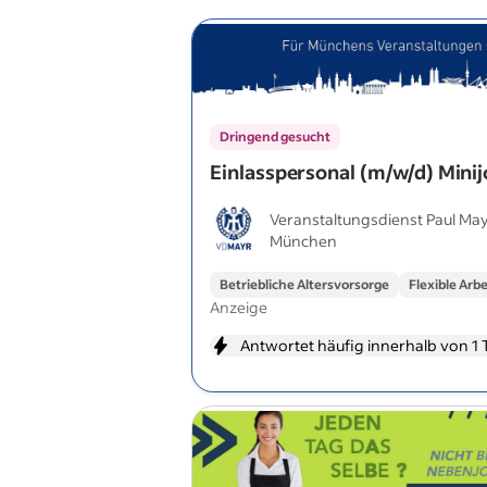
Dringend gesucht
Einlasspersonal (m/w/d) Mini
Veranstaltungsdienst Paul M
München
Co. KG
Betriebliche Altersvorsorge
Flexible Arb
Anzeige
Antwortet häufig innerhalb von 1 