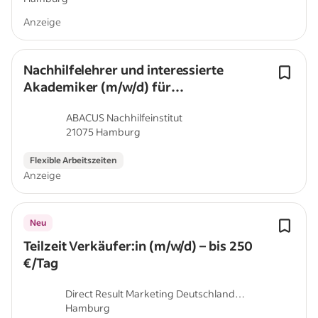
Anzeige
Nachhilfelehrer und interessierte
Akademiker (m/w/d) für
Einzelunterricht gesucht
ABACUS Nachhilfeinstitut
21075 Hamburg
Flexible Arbeitszeiten
Anzeige
Neu
Teilzeit Verkäufer:in (m/w/d) – bis 250
€/Tag
Direct Result Marketing Deutschland
Hamburg
GmbH