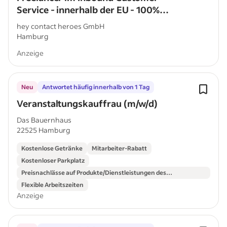
Service - innerhalb der EU - 100%
Remote - Deutsch C1/C2
hey contact heroes GmbH
Hamburg
Anzeige
Neu
Antwortet häufig innerhalb von 1 Tag
Veranstaltungskauffrau (m/w/d)
Das Bauernhaus
22525 Hamburg
Kostenlose Getränke
Mitarbeiter-Rabatt
Kostenloser Parkplatz
Preisnachlässe auf Produkte/Dienstleistungen des
Unternehmens
Flexible Arbeitszeiten
Anzeige