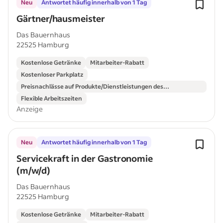
Neu
Antwortet häufig innerhalb von 1 Tag
Gärtner/hausmeister
Das Bauernhaus
22525 Hamburg
Kostenlose Getränke
Mitarbeiter-Rabatt
Kostenloser Parkplatz
Preisnachlässe auf Produkte/Dienstleistungen des
Unternehmens
Flexible Arbeitszeiten
Anzeige
Neu
Antwortet häufig innerhalb von 1 Tag
Servicekraft in der Gastronomie
(m/w/d)
Das Bauernhaus
22525 Hamburg
Kostenlose Getränke
Mitarbeiter-Rabatt