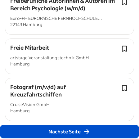
Freiberufliche Autorinnen & Autoren im
Bereich Psychologie (w/m/d)
Euro-FH EUROPÄISCHE FERNHOCHSCHULE
22143 Hamburg
HAMBURG GmbH
Freie Mitarbeit
artstage Veranstaltungstechnik GmbH
Hamburg
Fotograf (m/w/d) auf
Kreuzfahrtschiffen
CruiseVision GmbH
Hamburg
Nächste Seite