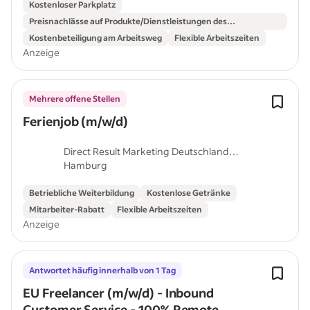
Kostenloser Parkplatz
Preisnachlässe auf Produkte/Dienstleistungen des
Unternehmens
Kostenbeteiligung am Arbeitsweg
Flexible Arbeitszeiten
Anzeige
Mehrere offene Stellen
Ferienjob (m/w/d)
Direct Result Marketing Deutschland
Hamburg
GmbH
Betriebliche Weiterbildung
Kostenlose Getränke
Mitarbeiter-Rabatt
Flexible Arbeitszeiten
Anzeige
Antwortet häufig innerhalb von 1 Tag
EU Freelancer (m/w/d) - Inbound
Customer Service - 100% Remote