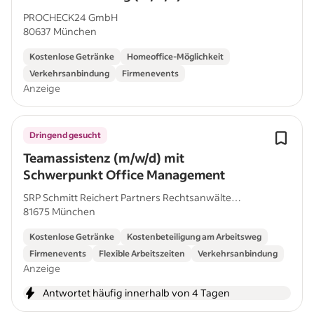
PROCHECK24 GmbH
80637 München
Kostenlose Getränke
Homeoffice-Möglichkeit
Verkehrsanbindung
Firmenevents
Anzeige
Dringend gesucht
Teamassistenz (m/w/d) mit
Schwerpunkt Office Management
SRP Schmitt Reichert Partners Rechtsanwälte
81675 München
PartG...
Kostenlose Getränke
Kostenbeteiligung am Arbeitsweg
Firmenevents
Flexible Arbeitszeiten
Verkehrsanbindung
Anzeige
Antwortet häufig innerhalb von 4 Tagen