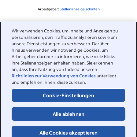
Arbeitgeber:
Stellenanzeige schalten
Ähnliche Themen zu dieser Suchanfrage
Wir verwenden Cookies, um Inhalte und Anzeigen zu
&nbsp;
personalisieren, den Traffic zu analysieren sowie um
Anmelden
unsere Dienstleistungen zu verbessern. Darüber
hinaus verwenden wir notwendige Cookies, um
&nbsp;
Arbeitgeber darüber zu informieren, wie viele Klicks
Jobsuchende
ihre Stellenanzeigen erhalten haben. Sie erkennen
an, dass Ihre Nutzung von Indeed unseren
&nbsp;
Hilfe
Arbeitgeber
Richtlinien zur Verwendung von Cookies
unterliegt
und empfehlen Ihnen, diese zu lesen.
Unternehmen suchen
&nbsp;
Stellenanzeige schalten
Über uns
Cookie-Einstellungen
Karriere-Guide
Indeed-Hilfebereich
&nbsp;
Über uns
©2026 Indeed
Alle ablehnen
Karriere bei Indeed
Indeed Events
Barrierefreiheit bei Indeed
Datenschutzzentrum und Ad Choices
Cookies
Meldung gemäß dem Gesetz über digitale Dienste
Jobs finden
Alle Cookies akzeptieren
Seite zur Online-Sicherheit
Nutzungsbedingungen