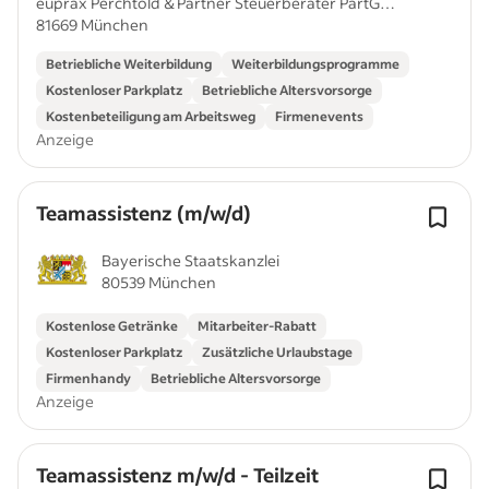
euprax Perchtold & Partner Steuerberater PartG
81669 München
mbB
Betriebliche Weiterbildung
Weiterbildungsprogramme
Kostenloser Parkplatz
Betriebliche Altersvorsorge
Kostenbeteiligung am Arbeitsweg
Firmenevents
Anzeige
Teamassistenz (m/w/d)
Bayerische Staatskanzlei
80539 München
Kostenlose Getränke
Mitarbeiter-Rabatt
Kostenloser Parkplatz
Zusätzliche Urlaubstage
Firmenhandy
Betriebliche Altersvorsorge
Anzeige
Teamassistenz m/w/d - Teilzeit