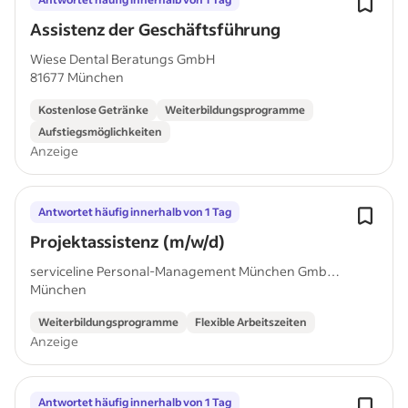
Assistenz der Geschäftsführung
Wiese Dental Beratungs GmbH
81677 München
Kostenlose Getränke
Weiterbildungsprogramme
Aufstiegsmöglichkeiten
Anzeige
Antwortet häufig innerhalb von 1 Tag
Projektassistenz (m/w/d)
serviceline Personal-Management München GmbH
München
& Co....
Weiterbildungsprogramme
Flexible Arbeitszeiten
Anzeige
Antwortet häufig innerhalb von 1 Tag