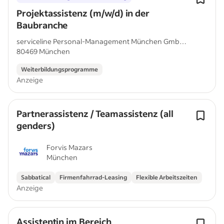
Projektassistenz (m/w/d) in der
Baubranche
serviceline Personal-Management München GmbH
80469 München
& Co....
Weiterbildungsprogramme
Anzeige
Partnerassistenz / Teamassistenz (all
genders)
Forvis Mazars
München
Sabbatical
Firmenfahrrad-Leasing
Flexible Arbeitszeiten
Anzeige
Assistentin im Bereich