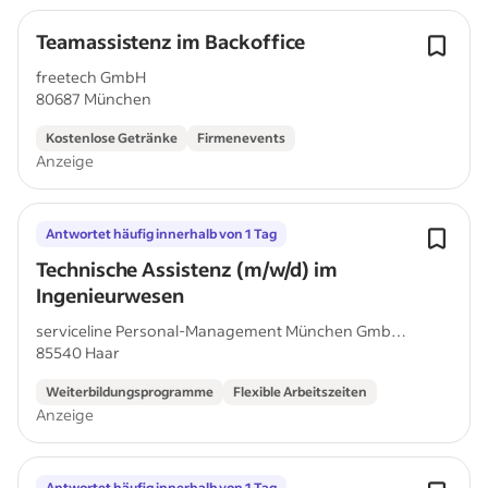
Teamassistenz im Backoffice
freetech GmbH
80687 München
Kostenlose Getränke
Firmenevents
Anzeige
Antwortet häufig innerhalb von 1 Tag
Technische Assistenz (m/w/d) im
Ingenieurwesen
serviceline Personal-Management München GmbH
85540 Haar
& Co....
Weiterbildungsprogramme
Flexible Arbeitszeiten
Anzeige
Antwortet häufig innerhalb von 1 Tag