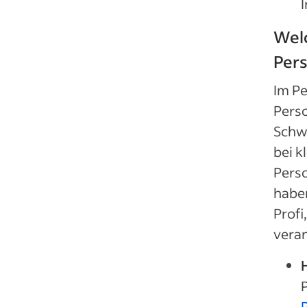
Welc
Pers
Im Pe
Perso
Schw
bei k
Perso
habe
Profi
veran