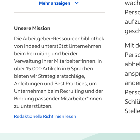
wach
Mehr anzeigen
Perso
aufzu
Unsere Mission
gesch
Die Arbeitgeber-Ressourcenbibliothek
Mit d
von Indeed unterstützt Unternehmen
beim Recruiting und bei der
Perso
Verwaltung ihrer Mitarbeiter*innen. In
abheb
über 15.000 Artikeln in 6 Sprachen
anspr
bieten wir Strategieratschläge,
ande
Anleitungen und Best Practices, um
Unternehmen beim Recruiting und der
Pers
Bindung passender Mitarbeiter*innen
Schlü
zu unterstützen.
Stel
Redaktionelle Richtlinien lesen