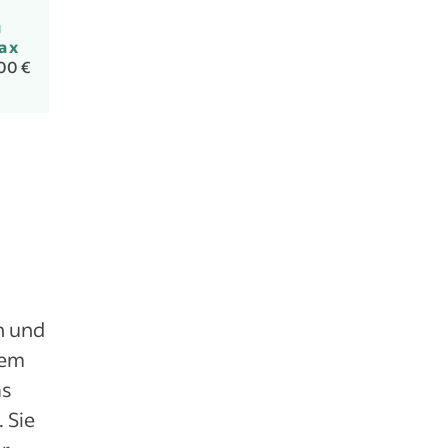
ax
00 €
n und
uem
as
 Sie