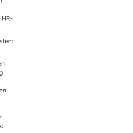
er
e HR-
sten:
en
g
ren
r
nd