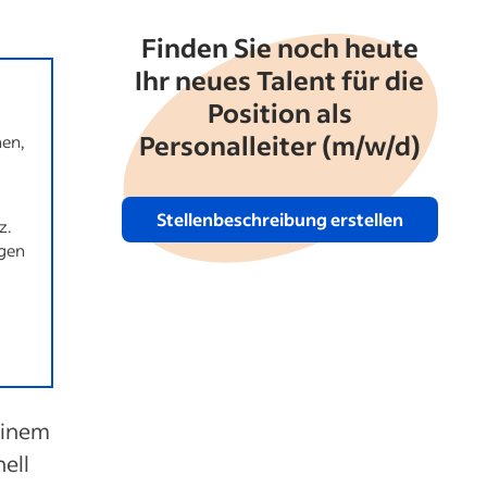
Finden Sie noch heute
Ihr neues Talent für die
Position als
Personalleiter (m/w/d)
hen,
Stellenbeschreibung erstellen
z.
agen
einem
ell