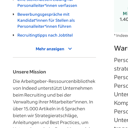
Personalleiter*innen verfassen
M
Bewerbungsgespräche mit
1.4
Kandidat*innen für Stellen als
Personalleiter*innen führen
Recruitingtipps nach Jobtitel
* Inde
Waru
Mehr anzeigen
Perso
strat
Unsere Mission
Pers
Die Arbeitgeber-Ressourcenbibliothek
Pers
von Indeed unterstützt Unternehmen
Unte
beim Recruiting und bei der
Verwaltung ihrer Mitarbeiter*innen. In
Kompe
über 15.000 Artikeln in 6 Sprachen
Perso
bieten wir Strategieratschläge,
Unter
Anleitungen und Best Practices, um