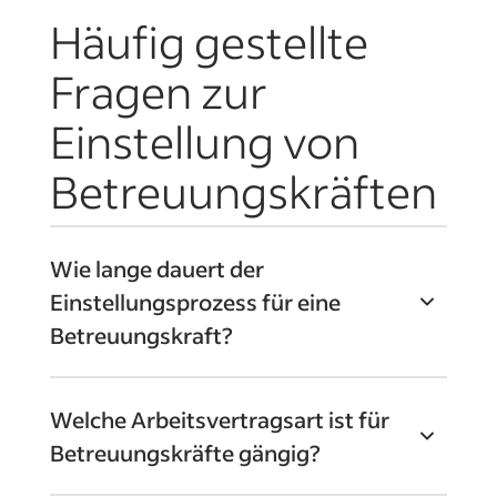
Häufig gestellte
Fragen zur
Einstellung von
Betreuungskräften
Wie lange dauert der
Einstellungsprozess für eine
Betreuungskraft?
Die typische Dauer von der
Welche Arbeitsvertragsart ist für
Stellenausschreibung bis zur
Betreuungskräfte gängig?
Vertragsunterschrift beträgt 4–
6 Wochen, abhängig von Anzahl und