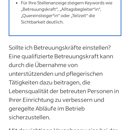
guten Betreuungskräften achten
Für Ihre Stellenanzeige steigern Keywords wie
„Betreuungskraft“, „Alltagsbegleiter*in“,
Eine Stellenbeschreibung für
„Quereinsteiger*in“ oder „Teilzeit“ die
Betreuungskräfte verfassen
Sichtbarkeit deutlich.
Bewerbungsgespräche mit Kandidat*innen
für Stellen als Betreuungskraft führen
Sollte ich Betreuungskräfte einstellen?
Recruitingtipps nach Jobtitel
Eine qualifizierte Betreuungskraft kann
Mehr anzeigen
durch die Übernahme von
unterstützenden und pflegerischen
Tätigkeiten dazu beitragen, die
Lebensqualität der betreuten Personen in
Ihrer Einrichtung zu verbessern und
geregelte Abläufe im Betrieb
sicherzustellen.