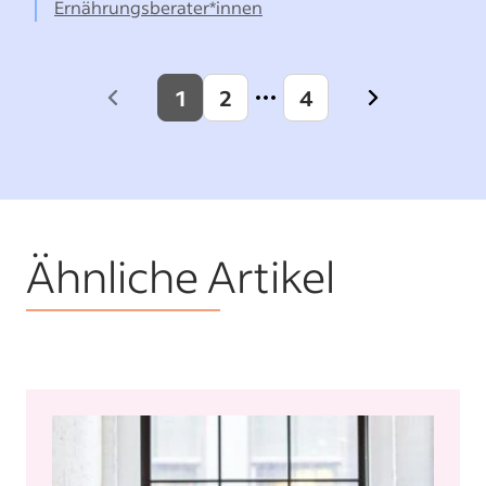
Ernährungsberater*innen
1
2
4
Previous
Next
page
page
Ähnliche Artikel