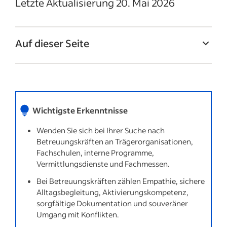
Letzte Aktualisierung 20. Mai 2026
Auf dieser Seite
Was kostet die Einstellung?
Was machen Betreuungskräfte?
Warum sollte ich Betreuungskräfte
Wichtigste Erkenntnisse
einstellen?
Wenden Sie sich bei Ihrer Suche nach
Ihren Einstellungsbedarf für
Betreuungskräften an Trägerorganisationen,
Betreuungskräfte definieren
Fachschulen, interne Programme,
Vermittlungsdienste und Fachmessen.
Welche Arten von Betreuungskräften gibt
es?
Bei Betreuungskräften zählen Empathie, sichere
Alltagsbegleitung, Aktivierungs­kompetenz,
Wo finde ich Betreuungskräfte?
sorgfältige Dokumentation und souveräner
Umgang mit Konflikten.
Auf diese Kompetenzen sollten Sie bei