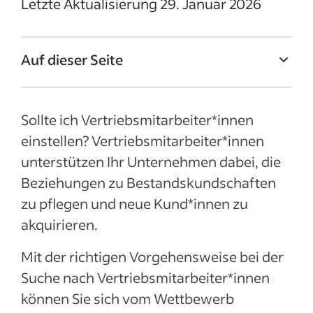
Letzte Aktualisierung 29. Januar 2026
Auf dieser Seite
Was kostet die Einstellung?
Sollte ich Vertriebsmitarbeiter*innen
Was machen Vertriebsmitarbeiter*innen?
einstellen? Vertriebsmitarbeiter*innen
Warum sollte ich
unterstützen Ihr Unternehmen dabei, die
Vertriebsmitarbeiter*innen einstellen?
Beziehungen zu Bestandskundschaften
Was gute Vertriebsmitarbeiter*innen
zu pflegen und neue Kund*innen zu
leisten:
akquirieren.
Ihren Einstellungsbedarf für
Vertriebsmitarbeiter*innen definieren
Mit der richtigen Vorgehensweise bei der
Welche Arten von
Suche nach Vertriebsmitarbeiter*innen
Vertriebsmitarbeiter*innen gibt es?
können Sie sich vom Wettbewerb