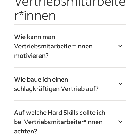
Vertriebsmitarbeite
r*innen
Wie kann man
Vertriebsmitarbeiter*innen
motivieren?
Je nach Branche, Unternehmensgröße
Wie baue ich einen
und Art der Verkaufstätigkeit können
schlagkräftigen Vertrieb auf?
Sie Vertriebsmitarbeiter*innen auf
unterschiedliche Weise motivieren,
Analysieren Sie zunächst das
beispielsweise durch:
Auf welche Hard Skills sollte ich
Marktumfeld und setzen Sie
bei Vertriebsmitarbeiter*innen
Vertriebsziele nach dem SMART-
strukturierte Karriereentwicklung
achten?
Modell. Definieren Sie alle
und Weiterbildung