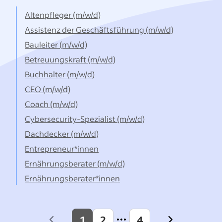
Auch im B2C-Geschäft benötigen
Altenpfleger (m/w/d)
Verkaufsmitarbeiter*innen
Assistenz der Geschäftsführung (m/w/d)
ausgezeichnete Produkt- und
Bauleiter (m/w/d)
Marktkenntnisse, damit sie
Betreuungskraft (m/w/d)
Interessent*innen kompetent beraten
Buchhalter (m/w/d)
können.
CEO (m/w/d)
Coach (m/w/d)
Cybersecurity-Spezialist (m/w/d)
Dachdecker (m/w/d)
Entrepreneur*innen
Ernährungsberater (m/w/d)
Ernährungsberater*innen
1
2
4