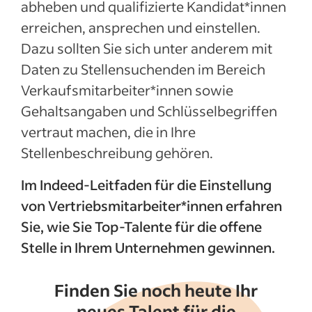
Wo finde ich Vertriebsmitarbeiter*innen?
abheben und qualifizierte Kandidat*innen
erreichen, ansprechen und einstellen.
Auf diese Kompetenzen sollten Sie bei
Dazu sollten Sie sich unter anderem mit
guten Vertriebsmitarbeiter*innen achten
Daten zu Stellensuchenden im Bereich
Eine Stellenbeschreibung für
Verkaufsmitarbeiter*innen sowie
Vertriebsmitarbeiter*innen verfassen
Gehaltsangaben und Schlüsselbegriffen
Bewerbungsgespräche mit Kandidat*innen
vertraut machen, die in Ihre
für Stellen als Vertriebsmitarbeiter*in
Stellenbeschreibung gehören.
führen
Recruitingtipps nach Jobtitel
Im Indeed-Leitfaden für die Einstellung
von Vertriebsmitarbeiter*innen erfahren
Mehr anzeigen
Sie, wie Sie Top-Talente für die offene
Stelle in Ihrem Unternehmen gewinnen.
Finden Sie noch heute Ihr
neues Talent für die